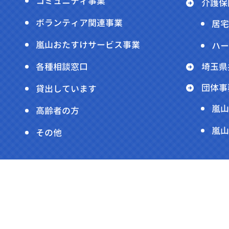
コミュニティ事業
介護保
ボランティア関連事業
居宅
嵐山おたすけサービス事業
ハー
各種相談窓口
埼玉県
団体事
貸出しています
嵐山
高齢者の方
嵐山
その他